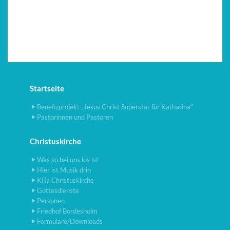
Startseite
Benefizprojekt „Jesus Christ Superstar für Katharina“
Pastorinnen und Pastoren
Christuskirche
Was so bei uns los ist
Hier ist Musik drin
KiTa Christuskirche
Gottesdienste
Personen
Friedhof Bordesholm
Formulare/Downloads