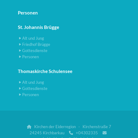
Personen
St. Johannis Brügge
Alt und Jung
Friedhof Brügge
Gottesdienste
Personen
Thomaskirche Schulensee
Alt und Jung
Gottesdienste
Personen
Kirchen der Eiderregion · Kirchenstraße 7

24245 Kirchbarkau
+04302335

