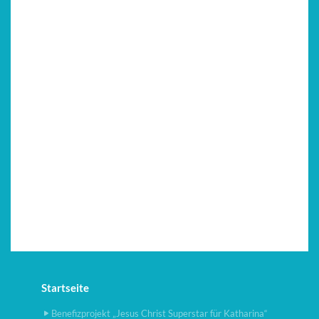
Startseite
Benefizprojekt „Jesus Christ Superstar für Katharina“