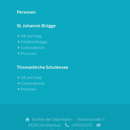
Personen
St. Johannis Brügge
Alt und Jung
Friedhof Brügge
Gottesdienste
Personen
Thomaskirche Schulensee
Alt und Jung
Gottesdienste
Personen
Kirchen der Eiderregion · Kirchenstraße 7

24245 Kirchbarkau
+04302335

