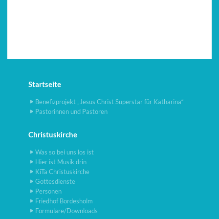
Startseite
Benefizprojekt „Jesus Christ Superstar für Katharina“
Pastorinnen und Pastoren
Christuskirche
Was so bei uns los ist
Hier ist Musik drin
KiTa Christuskirche
Gottesdienste
Personen
Friedhof Bordesholm
Formulare/Downloads