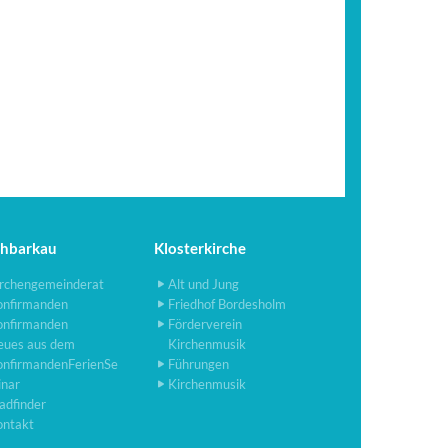
chbarkau
Klosterkirche
rchengemeinderat
Alt und Jung
onfirmanden
Friedhof Bordesholm
onfirmanden
Förderverein
eues aus dem
Kirchenmusik
onfirmandenFerienSe
Führungen
inar
Kirchenmusik
adfinder
ontakt