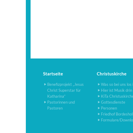
Startseite
Christuskirche
Benefizprojekt „Jesus
Was so bei uns los 
Christ Superstar für
Hier ist Musik drin
Katharina“
KiTa Christuskirch
Pastorinnen und
Gottesdienste
Pastoren
Personen
Friedhof Bordesho
Formulare/Downlo