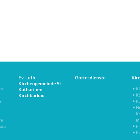
Ev. Luth
Gottesdienste
Kir
Kirchengemeinde St
ist
Ki
Katharinen
Kirchbarkau
K
e
K
N
K
lm
m
ads
Pf
K