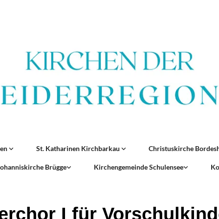
ren
St. Katharinen Kirchbarkau
Christuskirche Borde
 Johanniskirche Brügge
Kirchengemeinde Schulensee
Ko
erchor I für Vorschulkind