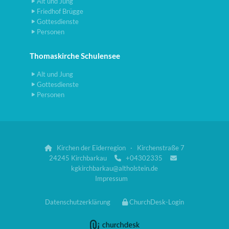
Alt und Jung
Friedhof Brügge
Gottesdienste
Personen
Thomaskirche Schulensee
Alt und Jung
Gottesdienste
Personen
Kirchen der Eiderregion · Kirchenstraße 7

24245 Kirchbarkau
+04302335


kgkirchbarkau@altholstein.de
Impressum
Datenschutzerklärung
ChurchDesk-Login