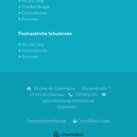
Alt und Jung
Friedhof Brügge
Gottesdienste
Personen
Thomaskirche Schulensee
Alt und Jung
Gottesdienste
Personen
Kirchen der Eiderregion · Kirchenstraße 7

24245 Kirchbarkau
+04302335


kgkirchbarkau@altholstein.de
Impressum
Datenschutzerklärung
ChurchDesk-Login