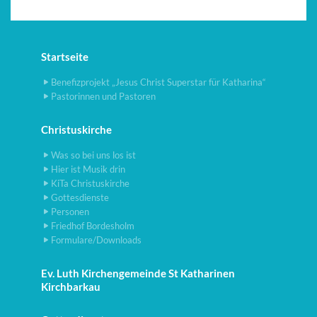
Startseite
Benefizprojekt „Jesus Christ Superstar für Katharina“
Pastorinnen und Pastoren
Christuskirche
Was so bei uns los ist
Hier ist Musik drin
KiTa Christuskirche
Gottesdienste
Personen
Friedhof Bordesholm
Formulare/Downloads
Ev. Luth Kirchengemeinde St Katharinen
Kirchbarkau