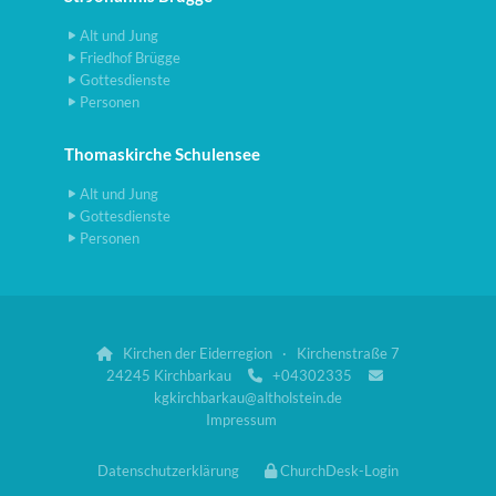
Alt und Jung
Friedhof Brügge
Gottesdienste
Personen
Thomaskirche Schulensee
Alt und Jung
Gottesdienste
Personen
Kirchen der Eiderregion · Kirchenstraße 7

24245 Kirchbarkau
+04302335


kgkirchbarkau@altholstein.de
Impressum
Datenschutzerklärung
ChurchDesk-Login