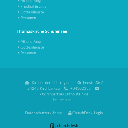
Alt und Jung
Friedhof Brügge
Gottesdienste
Personen
Thomaskirche Schulensee
Alt und Jung
Gottesdienste
Personen
Kirchen der Eiderregion · Kirchenstraße 7

24245 Kirchbarkau
+04302335


kgkirchbarkau@altholstein.de
Impressum
Datenschutzerklärung
ChurchDesk-Login