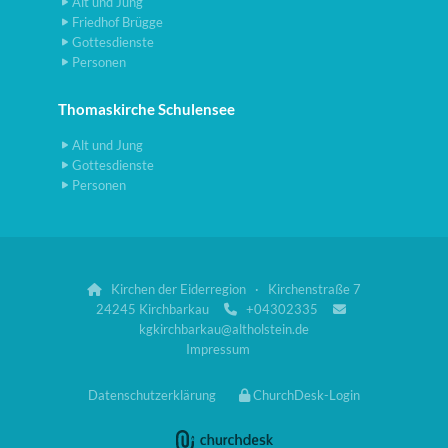
Alt und Jung
Friedhof Brügge
Gottesdienste
Personen
Thomaskirche Schulensee
Alt und Jung
Gottesdienste
Personen
Kirchen der Eiderregion · Kirchenstraße 7

24245 Kirchbarkau
+04302335


kgkirchbarkau@altholstein.de
Impressum
Datenschutzerklärung
ChurchDesk-Login