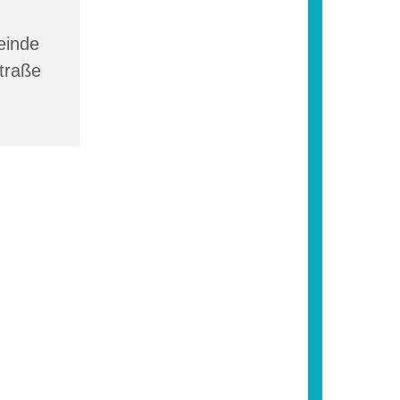
einde
traße