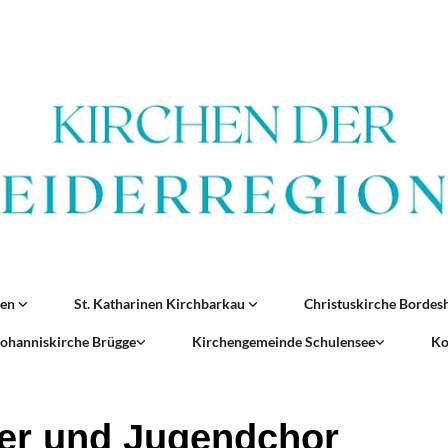
ren
St. Katharinen Kirchbarkau
Christuskirche Borde
 Johanniskirche Brügge
Kirchengemeinde Schulensee
Ko
er und Jugendchor