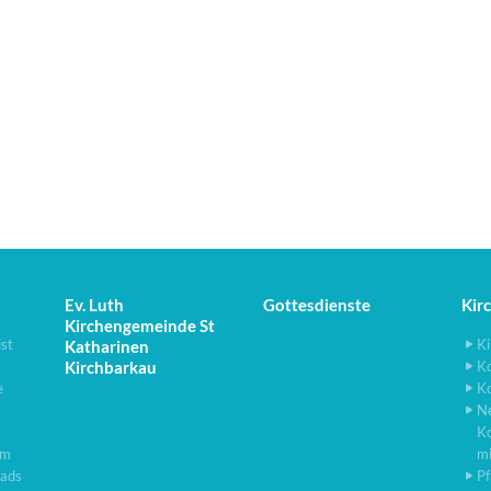
Ev. Luth
Gottesdienste
Kir
Kirchengemeinde St
ist
Ki
Katharinen
Kirchbarkau
K
e
K
N
K
lm
m
ads
Pf