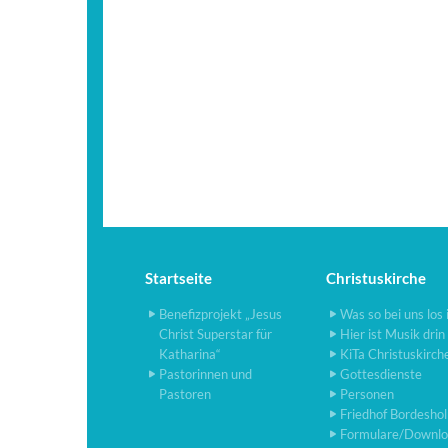
Startseite
Christuskirche
Benefizprojekt „Jesus
Was so bei uns los 
Christ Superstar für
Hier ist Musik drin
Katharina“
KiTa Christuskirch
Pastorinnen und
Gottesdienste
Pastoren
Personen
Friedhof Bordesho
Formulare/Downlo