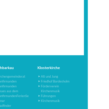
chbarkau
Klosterkirche
rchengemeinderat
Alt und Jung
onfirmanden
Friedhof Bordesholm
onfirmanden
Förderverein
eues aus dem
Kirchenmusik
onfirmandenFerienSe
Führungen
inar
Kirchenmusik
adfinder