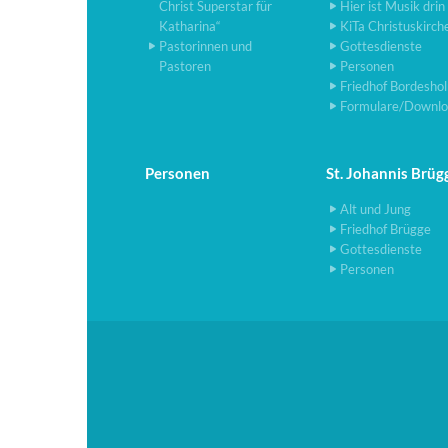
Christ Superstar für
Hier ist Musik drin
Katharina“
KiTa Christuskirch
Pastorinnen und
Gottesdienste
Pastoren
Personen
Friedhof Bordesho
Formulare/Downlo
Personen
St. Johannis Brüg
Alt und Jung
Friedhof Brügge
Gottesdienste
Personen