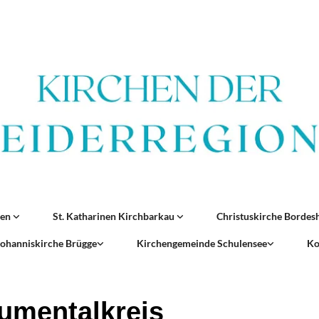
ren
St. Katharinen Kirchbarkau
Christuskirche Borde
 Johanniskirche Brügge
Kirchengemeinde Schulensee
Ko
rumentalkreis