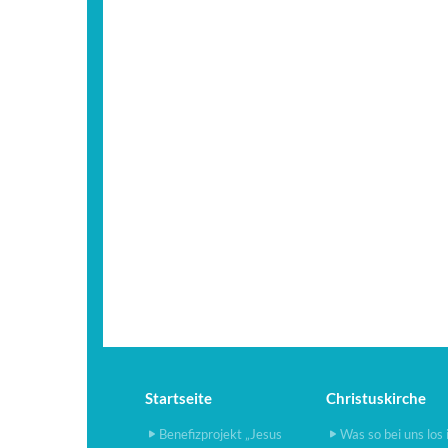
Startseite
Christuskirche
Benefizprojekt „Jesus
Was so bei uns los 