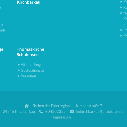
Kirchbarkau
K
e
K
N
K
lm
m
ads
Pf
K
ge
Thomaskirche
Schulensee
Alt und Jung
Gottesdienste
Personen
Kirchen der Eiderregion · Kirchenstraße 7

24245 Kirchbarkau
+04302335
kgkirchbarkau@altholstein.de


Impressum