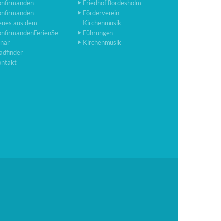
onfirmanden
Friedhof Bordesholm
onfirmanden
Förderverein
eues aus dem
Kirchenmusik
onfirmandenFerienSe
Führungen
inar
Kirchenmusik
adfinder
ontakt