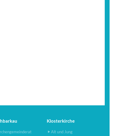
chbarkau
Klosterkirche
rchengemeinderat
Alt und Jung