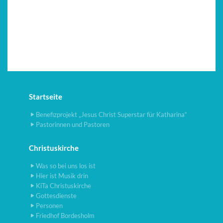
Startseite
Benefizprojekt „Jesus Christ Superstar für Katharina“
Pastorinnen und Pastoren
Christuskirche
Was so bei uns los ist
Hier ist Musik drin
KiTa Christuskirche
Gottesdienste
Personen
Friedhof Bordesholm