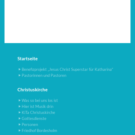
Startseite
Benefizprojekt „Jesus Christ Superstar für Katharina“
Pastorinnen und Pastoren
Christuskirche
Was so bei uns los ist
Hier ist Musik drin
KiTa Christuskirche
Gottesdienste
Personen
Friedhof Bordesholm