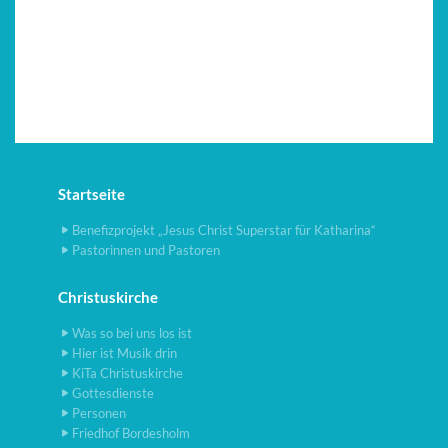
Startseite
Benefizprojekt „Jesus Christ Superstar für Katharina“
Pastorinnen und Pastoren
Christuskirche
Was so bei uns los ist
Hier ist Musik drin
KiTa Christuskirche
Gottesdienste
Personen
Friedhof Bordesholm