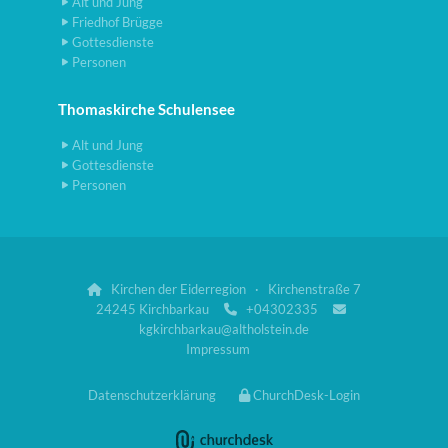
Alt und Jung
Friedhof Brügge
Gottesdienste
Personen
Thomaskirche Schulensee
Alt und Jung
Gottesdienste
Personen
Kirchen der Eiderregion · Kirchenstraße 7

24245 Kirchbarkau
+04302335


kgkirchbarkau@altholstein.de
Impressum
Datenschutzerklärung
ChurchDesk-Login