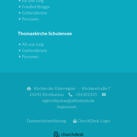
Alt und Jung
Friedhof Brügge
Gottesdienste
Personen
Thomaskirche Schulensee
Alt und Jung
Gottesdienste
Personen
Kirchen der Eiderregion · Kirchenstraße 7

24245 Kirchbarkau
+04302335


kgkirchbarkau@altholstein.de
Impressum
Datenschutzerklärung
ChurchDesk-Login