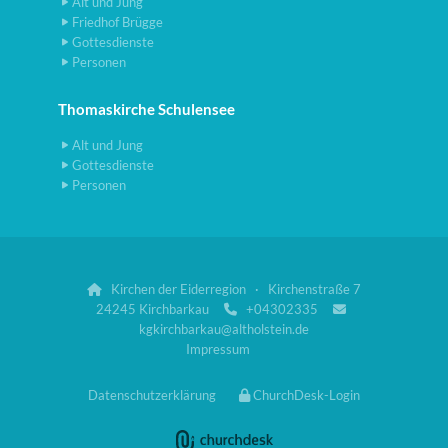
Alt und Jung
Friedhof Brügge
Gottesdienste
Personen
Thomaskirche Schulensee
Alt und Jung
Gottesdienste
Personen
Kirchen der Eiderregion · Kirchenstraße 7

24245 Kirchbarkau
+04302335


kgkirchbarkau@altholstein.de
Impressum
Datenschutzerklärung
ChurchDesk-Login