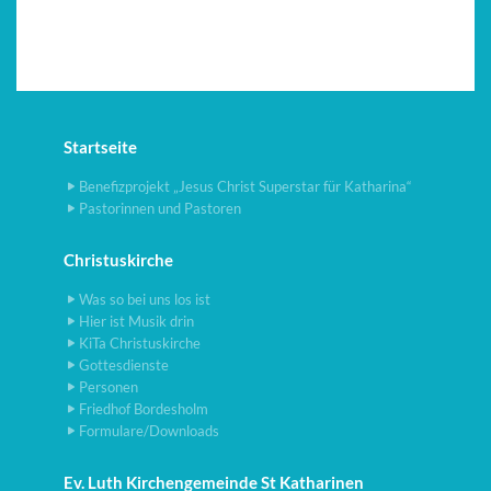
Startseite
Benefizprojekt „Jesus Christ Superstar für Katharina“
Pastorinnen und Pastoren
Christuskirche
Was so bei uns los ist
Hier ist Musik drin
KiTa Christuskirche
Gottesdienste
Personen
Friedhof Bordesholm
Formulare/Downloads
Ev. Luth Kirchengemeinde St Katharinen