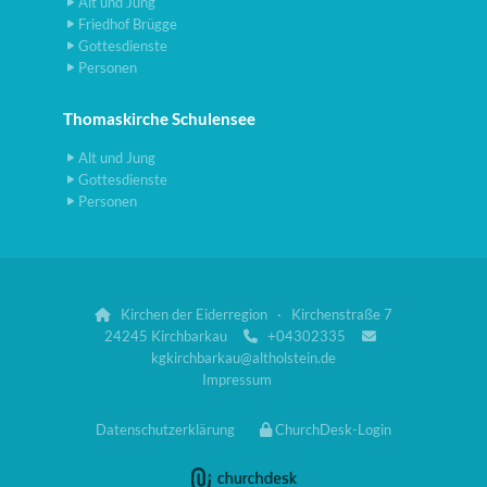
Alt und Jung
Friedhof Brügge
Gottesdienste
Personen
Thomaskirche Schulensee
Alt und Jung
Gottesdienste
Personen
Kirchen der Eiderregion · Kirchenstraße 7

24245 Kirchbarkau
+04302335


kgkirchbarkau@altholstein.de
Impressum
Datenschutzerklärung
ChurchDesk-Login