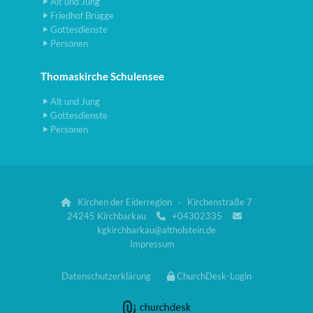
Alt und Jung
Friedhof Brügge
Gottesdienste
Personen
Thomaskirche Schulensee
Alt und Jung
Gottesdienste
Personen
Kirchen der Eiderregion · Kirchenstraße 7

24245 Kirchbarkau
+04302335


kgkirchbarkau@altholstein.de
Impressum
Datenschutzerklärung
ChurchDesk-Login