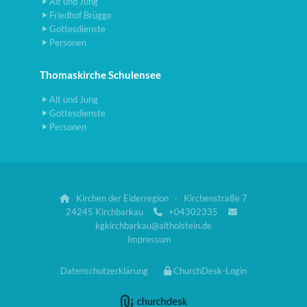
Alt und Jung
Friedhof Brügge
Gottesdienste
Personen
Thomaskirche Schulensee
Alt und Jung
Gottesdienste
Personen
Kirchen der Eiderregion · Kirchenstraße 7

24245 Kirchbarkau
+04302335


kgkirchbarkau@altholstein.de
Impressum
Datenschutzerklärung
ChurchDesk-Login