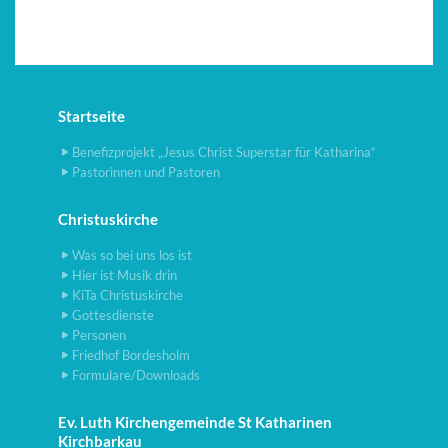
Startseite
Benefizprojekt „Jesus Christ Superstar für Katharina“
Pastorinnen und Pastoren
Christuskirche
Was so bei uns los ist
Hier ist Musik drin
KiTa Christuskirche
Gottesdienste
Personen
Friedhof Bordesholm
Formulare/Downloads
Ev. Luth Kirchengemeinde St Katharinen
Kirchbarkau