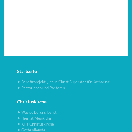
Startseite
Benefizprojekt „Jesus Christ Superstar für Katharina“
Pastorinnen und Pastoren
Christuskirche
Was so bei uns los ist
Hier ist Musik drin
KiTa Christuskirche
Gottesdienste