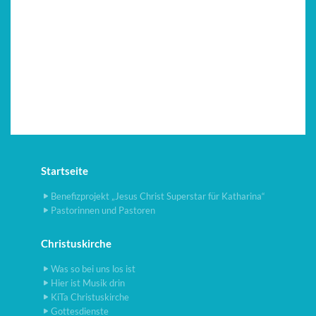
Startseite
Benefizprojekt „Jesus Christ Superstar für Katharina“
Pastorinnen und Pastoren
Christuskirche
Was so bei uns los ist
Hier ist Musik drin
KiTa Christuskirche
Gottesdienste