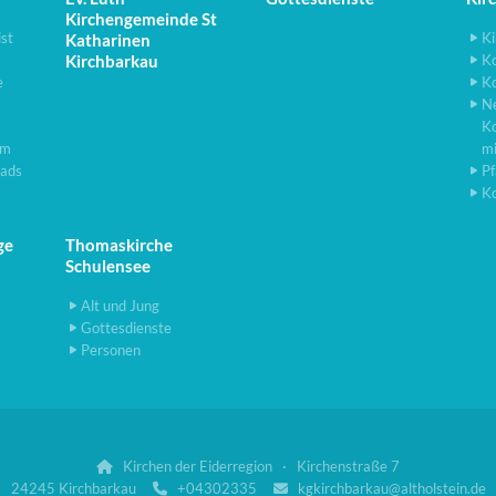
Kirchengemeinde St
ist
Ki
Katharinen
Kirchbarkau
K
e
K
N
K
lm
m
ads
Pf
K
ge
Thomaskirche
Schulensee
Alt und Jung
Gottesdienste
Personen
Kirchen der Eiderregion · Kirchenstraße 7

24245 Kirchbarkau
+04302335
kgkirchbarkau@altholstein.de

