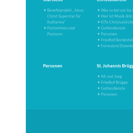
Benefizprojekt „Jesus
Was so bei uns los 
Christ Superstar für
Hier ist Musik drin
Katharina“
KiTa Christuskirch
Pastorinnen und
Gottesdienste
Pastoren
Personen
Friedhof Bordesho
Formulare/Downlo
Personen
St. Johannis Brüg
Alt und Jung
Friedhof Brügge
Gottesdienste
Personen