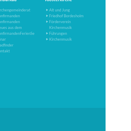
rchengemeinderat
Alt und Jung
onfirmanden
Friedhof Bordesholm
onfirmanden
Förderverein
eues aus dem
Kirchenmusik
onfirmandenFerienSe
Führungen
inar
Kirchenmusik
adfinder
ontakt