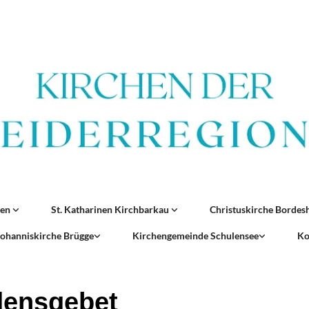
ren
St. Katharinen Kirchbarkau
Christuskirche Borde
 Johanniskirche Brügge
Kirchengemeinde Schulensee
Ko
densgebet