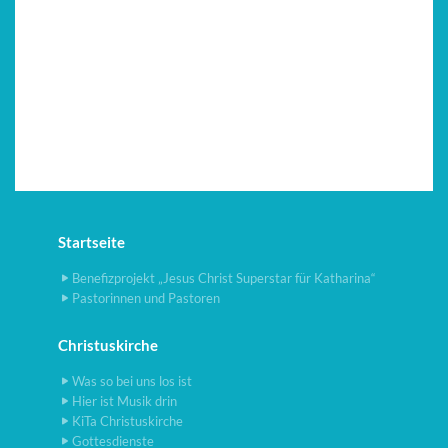
Startseite
Benefizprojekt „Jesus Christ Superstar für Katharina“
Pastorinnen und Pastoren
Christuskirche
Was so bei uns los ist
Hier ist Musik drin
KiTa Christuskirche
Gottesdienste