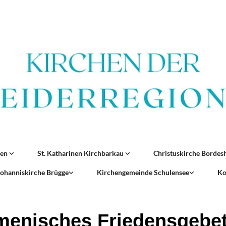
ren
St. Katharinen Kirchbarkau
Christuskirche Borde
 Johanniskirche Brügge
Kirchengemeinde Schulensee
Ko
enisches Friedensgebe