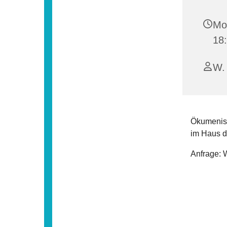
Mo
18
W. 
Ökumenisc
im Haus d
Anfrage: 