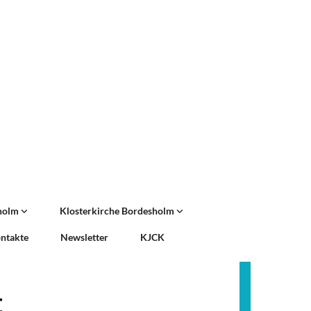
sholm
Klosterkirche Bordesholm
ntakte
Newsletter
KJCK
t