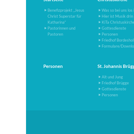
Benefizprojekt „Jesus
Was so bei uns los 
Christ Superstar für
Hier ist Musik drin
Katharina“
KiTa Christuskirch
Pastorinnen und
Gottesdienste
Pastoren
Personen
Friedhof Bordesho
Formulare/Downlo
Personen
St. Johannis Brüg
Alt und Jung
Friedhof Brügge
Gottesdienste
Personen