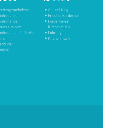
rchengemeinderat
Alt und Jung
onfirmanden
Friedhof Bordesholm
onfirmanden
Förderverein
eues aus dem
Kirchenmusik
onfirmandenFerienSe
Führungen
inar
Kirchenmusik
adfinder
ontakt