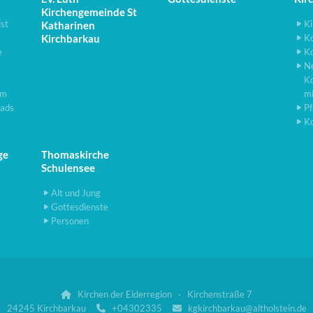
Kirchengemeinde St
ist
Ki
Katharinen
Kirchbarkau
K
e
K
N
K
lm
m
ads
Pf
K
ge
Thomaskirche
Schulensee
Alt und Jung
Gottesdienste
Personen
Kirchen der Eiderregion · Kirchenstraße 7

24245 Kirchbarkau
+04302335
kgkirchbarkau@altholstein.de

