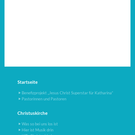
Startseite
Benefizprojekt „Jesus Christ Superstar für Katharina“
Pastorinnen und Pastoren
Christuskirche
Was so bei uns los ist
Hier ist Musik drin