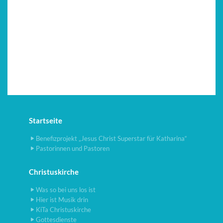
Startseite
Benefizprojekt „Jesus Christ Superstar für Katharina“
Pastorinnen und Pastoren
Christuskirche
Was so bei uns los ist
Hier ist Musik drin
KiTa Christuskirche
Gottesdienste