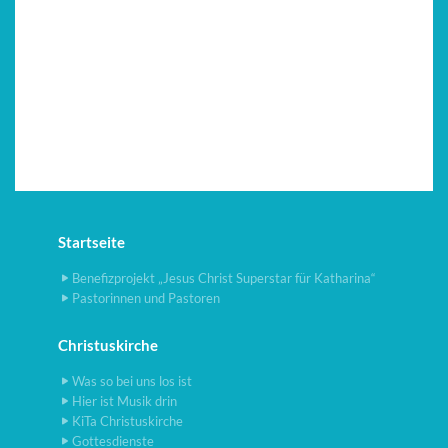
Startseite
Benefizprojekt „Jesus Christ Superstar für Katharina“
Pastorinnen und Pastoren
Christuskirche
Was so bei uns los ist
Hier ist Musik drin
KiTa Christuskirche
Gottesdienste