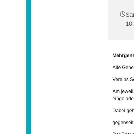
Sa
10
Mehrgen
Alle Gener
Vereins S
Am jeweil
eingelade
Dabei geh
gegenseit