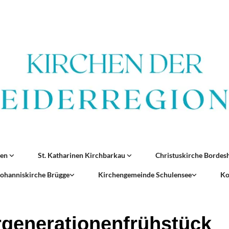
ren
St. Katharinen Kirchbarkau
Christuskirche Borde
 Johanniskirche Brügge
Kirchengemeinde Schulensee
Ko
generationenfrühstück