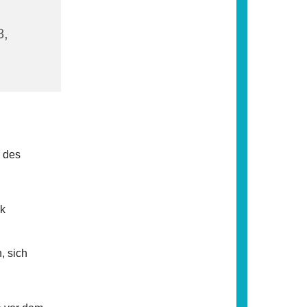
8,
l des
k
, sich