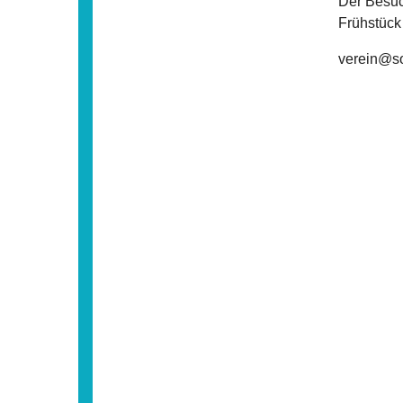
Der Besuc
Frühstück
verein@so