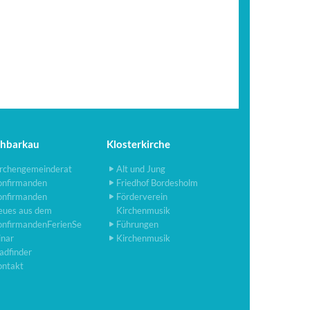
chbarkau
Klosterkirche
rchengemeinderat
Alt und Jung
onfirmanden
Friedhof Bordesholm
onfirmanden
Förderverein
eues aus dem
Kirchenmusik
onfirmandenFerienSe
Führungen
inar
Kirchenmusik
adfinder
ontakt