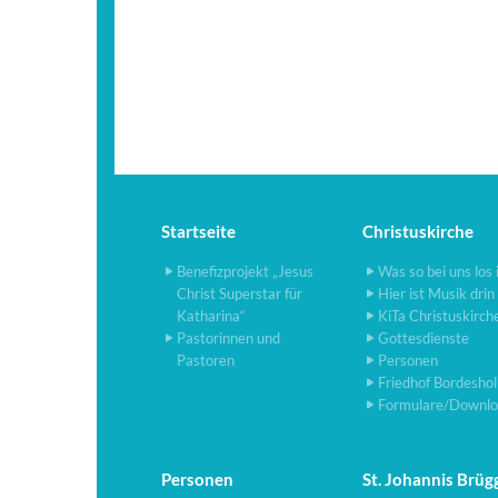
Startseite
Christuskirche
Benefizprojekt „Jesus
Was so bei uns los 
Christ Superstar für
Hier ist Musik drin
Katharina“
KiTa Christuskirch
Pastorinnen und
Gottesdienste
Pastoren
Personen
Friedhof Bordesho
Formulare/Downlo
Personen
St. Johannis Brüg