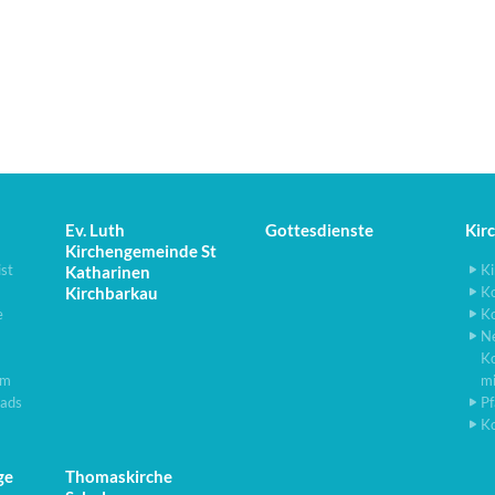
Ev. Luth
Gottesdienste
Kir
Kirchengemeinde St
ist
Ki
Katharinen
Kirchbarkau
K
e
K
N
K
lm
m
ads
Pf
K
ge
Thomaskirche