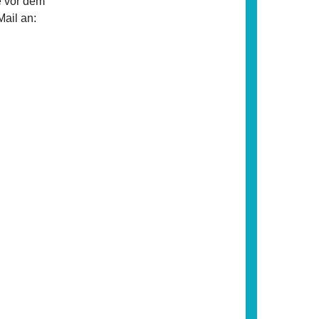
e vor dem
ail an: