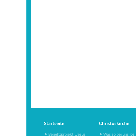
Startseite
Christuskirche
Benefizprojekt „Jesus
Was so bei uns los 