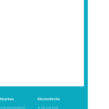
chbarkau
Klosterkirche
rchengemeinderat
Alt und Jung