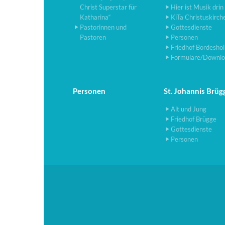
Christ Superstar für
Hier ist Musik drin
Katharina“
KiTa Christuskirch
Pastorinnen und
Gottesdienste
Pastoren
Personen
Friedhof Bordesho
Formulare/Downlo
Personen
St. Johannis Brüg
Alt und Jung
Friedhof Brügge
Gottesdienste
Personen