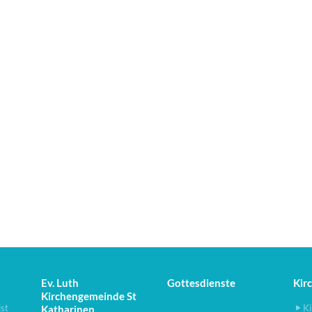
Ev. Luth
Gottesdienste
Kir
Kirchengemeinde St
ist
Ki
Katharinen