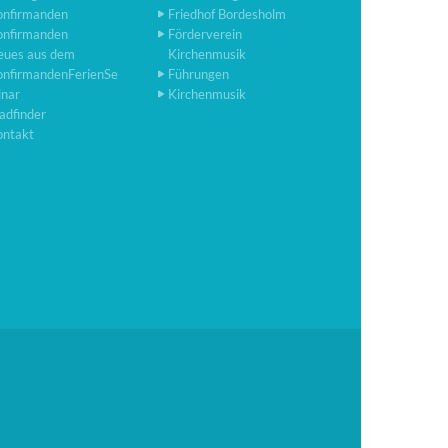
onfirmanden
Friedhof Bordesholm
onfirmanden
Förderverein
eues aus dem
Kirchenmusik
onfirmandenFerienSe
Führungen
inar
Kirchenmusik
adfinder
ontakt