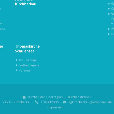
Kirchbarkau
K
e
K
N
K
lm
m
ads
Pf
K
ge
Thomaskirche
Schulensee
Alt und Jung
Gottesdienste
Personen
Kirchen der Eiderregion · Kirchenstraße 7

24245 Kirchbarkau
+04302335
kgkirchbarkau@altholstein.de


Impressum