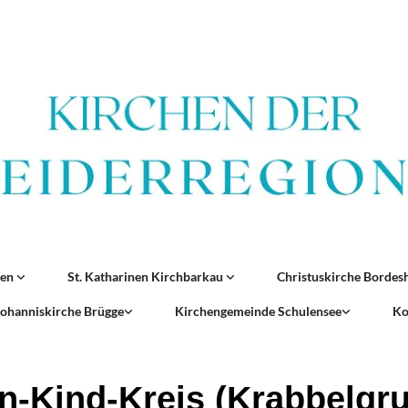
ren
St. Katharinen Kirchbarkau
Christuskirche Borde
 Johanniskirche Brügge
Kirchengemeinde Schulensee
Ko
rn-Kind-Kreis (Krabbelgr