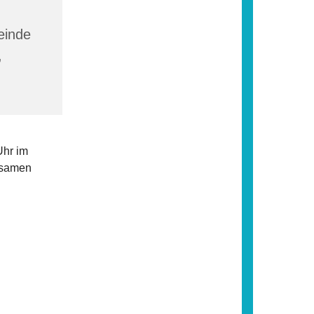
einde
,
Uhr im
nsamen