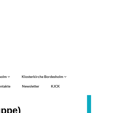
sholm
Klosterkirche Bordesholm
ntakte
Newsletter
KJCK
uppe)