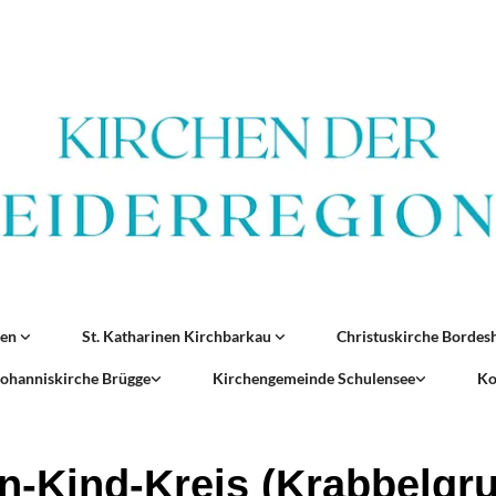
ren
St. Katharinen Kirchbarkau
Christuskirche Borde
 Johanniskirche Brügge
Kirchengemeinde Schulensee
Ko
rn-Kind-Kreis (Krabbelgr