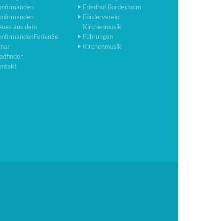
onfirmanden
Friedhof Bordesholm
onfirmanden
Förderverein
eues aus dem
Kirchenmusik
onfirmandenFerienSe
Führungen
inar
Kirchenmusik
adfinder
ontakt