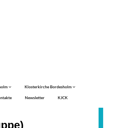
sholm
Klosterkirche Bordesholm
ntakte
Newsletter
KJCK
uppe)