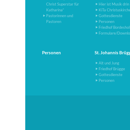
Christ Superstar für
Hier ist Musik drin
Katharina“
KiTa Christuskirch
Pastorinnen und
Gottesdienste
Pastoren
Personen
Friedhof Bordesho
Formulare/Downlo
Personen
St. Johannis Brüg
Alt und Jung
Friedhof Brügge
Gottesdienste
Personen