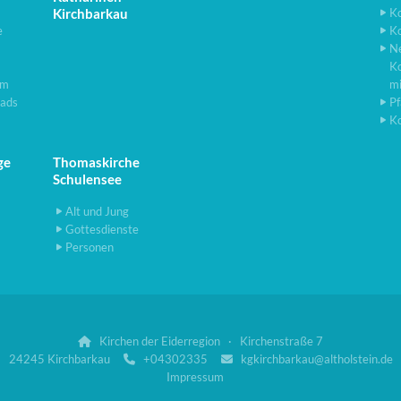
Kirchbarkau
K
e
K
N
K
lm
m
ads
Pf
K
ge
Thomaskirche
Schulensee
Alt und Jung
Gottesdienste
Personen
Kirchen der Eiderregion · Kirchenstraße 7

24245 Kirchbarkau
+04302335
kgkirchbarkau@altholstein.de


Impressum