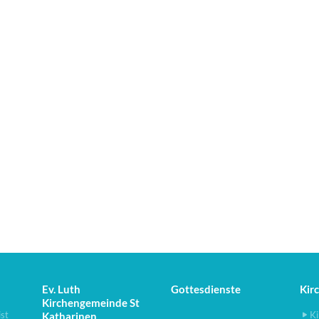
Ev. Luth
Gottesdienste
Kir
Kirchengemeinde St
ist
Ki
Katharinen