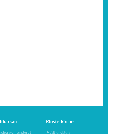
chbarkau
Klosterkirche
rchengemeinderat
Alt und Jung