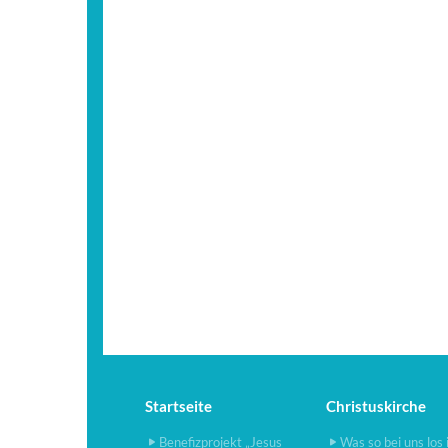
Startseite
Christuskirche
Benefizprojekt „Jesus
Was so bei uns los 