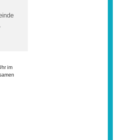
einde
,
Uhr im
nsamen