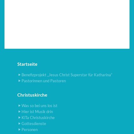
Startseite
Benefizprojekt „Jesus Christ Superstar für Katharina“
Pastorinnen und Pastoren
Christuskirche
Was so bei uns los ist
Hier ist Musik drin
KiTa Christuskirche
Gottesdienste
Personen