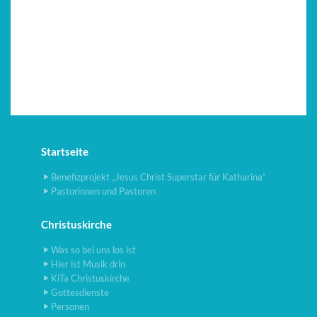
Startseite
Benefizprojekt „Jesus Christ Superstar für Katharina“
Pastorinnen und Pastoren
Christuskirche
Was so bei uns los ist
Hier ist Musik drin
KiTa Christuskirche
Gottesdienste
Personen