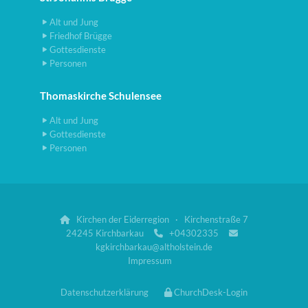
Alt und Jung
Friedhof Brügge
Gottesdienste
Personen
Thomaskirche Schulensee
Alt und Jung
Gottesdienste
Personen
Kirchen der Eiderregion · Kirchenstraße 7

24245 Kirchbarkau
+04302335


kgkirchbarkau@altholstein.de
Impressum
Datenschutzerklärung
ChurchDesk-Login