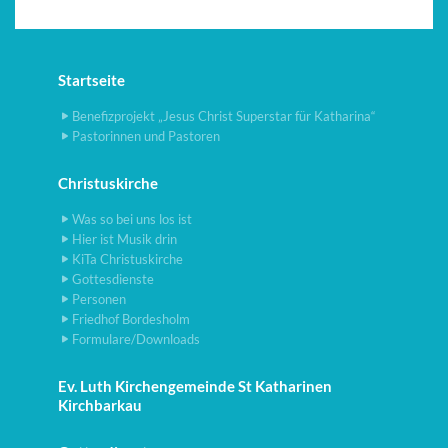
Startseite
Benefizprojekt „Jesus Christ Superstar für Katharina“
Pastorinnen und Pastoren
Christuskirche
Was so bei uns los ist
Hier ist Musik drin
KiTa Christuskirche
Gottesdienste
Personen
Friedhof Bordesholm
Formulare/Downloads
Ev. Luth Kirchengemeinde St Katharinen
Kirchbarkau