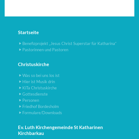
Startseite
Benefizprojekt „Jesus Christ Superstar für Katharina“
Pastorinnen und Pastoren
Christuskirche
Was so bei uns los ist
Hier ist Musik drin
KiTa Christuskirche
Gottesdienste
Personen
Friedhof Bordesholm
Formulare/Downloads
Ev. Luth Kirchengemeinde St Katharinen
Kirchbarkau