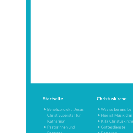
Startseite
Christuskirche
Benefizprojekt „Jesus
Was so bei uns los 
Christ Superstar für
Hier ist Musik drin
Katharina“
KiTa Christuskirch
Pastorinnen und
Gottesdienste