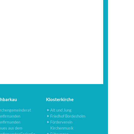
chbarkau
Klosterkirche
rchengemeinderat
Alt und Jung
onfirmanden
Friedhof Bordesholm
onfirmanden
Förderverein
eues aus dem
Kirchenmusik