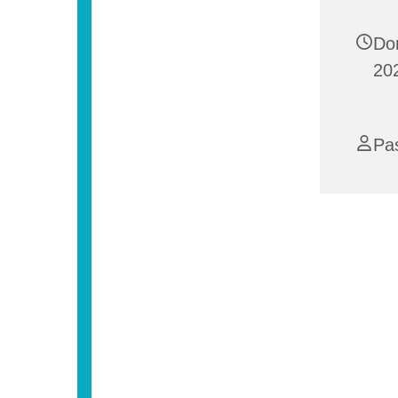
Do
202
Pa