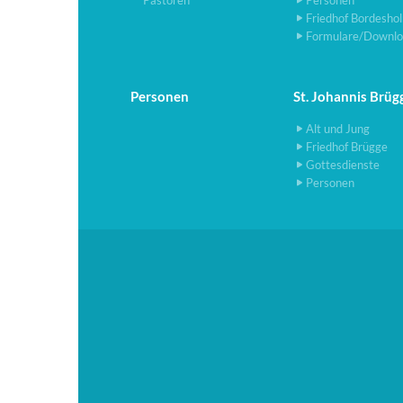
Pastoren
Personen
Friedhof Bordesho
Formulare/Downlo
Personen
St. Johannis Brüg
Alt und Jung
Friedhof Brügge
Gottesdienste
Personen