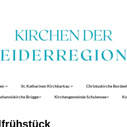
ren
St. Katharinen Kirchbarkau
Christuskirche Borde
 Johanniskirche Brügge
Kirchengemeinde Schulensee
Ko
lfrühstück