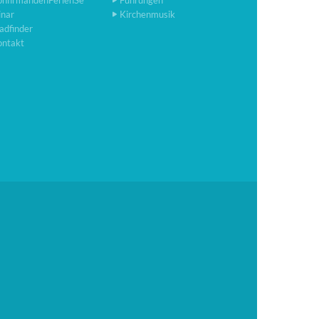
onfirmandenFerienSe
Führungen
inar
Kirchenmusik
adfinder
ontakt