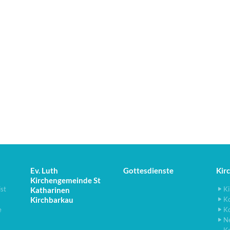
Ev. Luth
Gottesdienste
Kir
Kirchengemeinde St
ist
Ki
Katharinen
Kirchbarkau
K
e
K
N