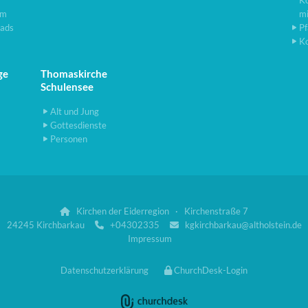
K
lm
m
ads
Pf
K
ge
Thomaskirche
Schulensee
Alt und Jung
Gottesdienste
Personen
Kirchen der Eiderregion · Kirchenstraße 7

24245 Kirchbarkau
+04302335
kgkirchbarkau@altholstein.de


Impressum
Datenschutzerklärung
ChurchDesk-Login