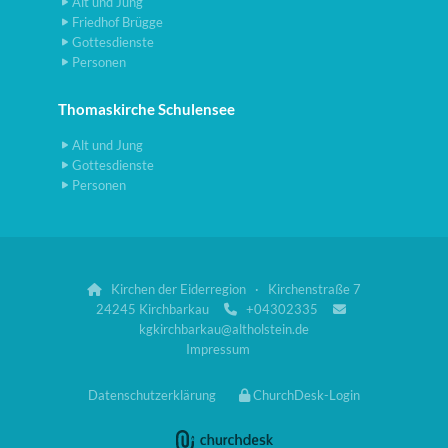
Alt und Jung
Friedhof Brügge
Gottesdienste
Personen
Thomaskirche Schulensee
Alt und Jung
Gottesdienste
Personen
Kirchen der Eiderregion · Kirchenstraße 7

24245 Kirchbarkau
+04302335


kgkirchbarkau@altholstein.de
Impressum
Datenschutzerklärung
ChurchDesk-Login