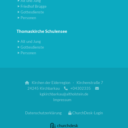
Alt und Jung
Friedhof Brügge
Gottesdienste
Personen
Thomaskirche Schulensee
Alt und Jung
Gottesdienste
Personen
Kirchen der Eiderregion · Kirchenstraße 7

24245 Kirchbarkau
+04302335


kgkirchbarkau@altholstein.de
Impressum
Datenschutzerklärung
ChurchDesk-Login