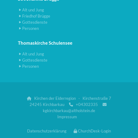
Alt und Jung
Friedhof Brügge
Gottesdienste
Personen
Thomaskirche Schulensee
Alt und Jung
Gottesdienste
Personen
Kirchen der Eiderregion · Kirchenstraße 7

24245 Kirchbarkau
+04302335


kgkirchbarkau@altholstein.de
Impressum
Datenschutzerklärung
ChurchDesk-Login