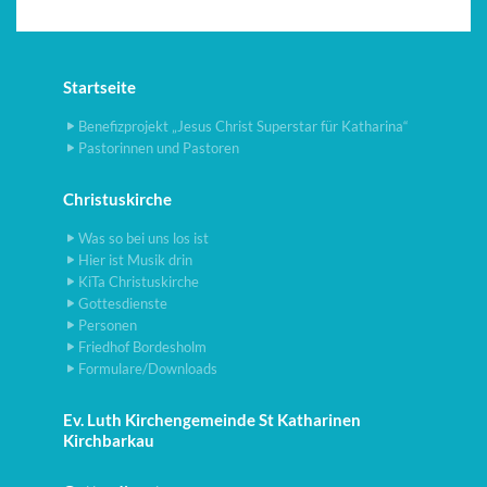
Startseite
Benefizprojekt „Jesus Christ Superstar für Katharina“
Pastorinnen und Pastoren
Christuskirche
Was so bei uns los ist
Hier ist Musik drin
KiTa Christuskirche
Gottesdienste
Personen
Friedhof Bordesholm
Formulare/Downloads
Ev. Luth Kirchengemeinde St Katharinen
Kirchbarkau