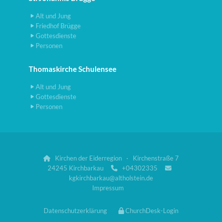
Alt und Jung
Friedhof Brügge
Gottesdienste
Personen
Thomaskirche Schulensee
Alt und Jung
Gottesdienste
Personen
Kirchen der Eiderregion · Kirchenstraße 7

24245 Kirchbarkau
+04302335


kgkirchbarkau@altholstein.de
Impressum
Datenschutzerklärung
ChurchDesk-Login