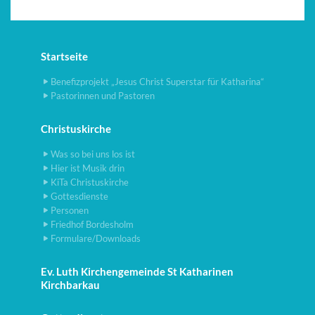
Startseite
Benefizprojekt „Jesus Christ Superstar für Katharina“
Pastorinnen und Pastoren
Christuskirche
Was so bei uns los ist
Hier ist Musik drin
KiTa Christuskirche
Gottesdienste
Personen
Friedhof Bordesholm
Formulare/Downloads
Ev. Luth Kirchengemeinde St Katharinen
Kirchbarkau