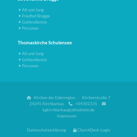
Alt und Jung
Friedhof Brügge
Gottesdienste
Personen
Thomaskirche Schulensee
Alt und Jung
Gottesdienste
Personen
Kirchen der Eiderregion · Kirchenstraße 7

24245 Kirchbarkau
+04302335


kgkirchbarkau@altholstein.de
Impressum
Datenschutzerklärung
ChurchDesk-Login