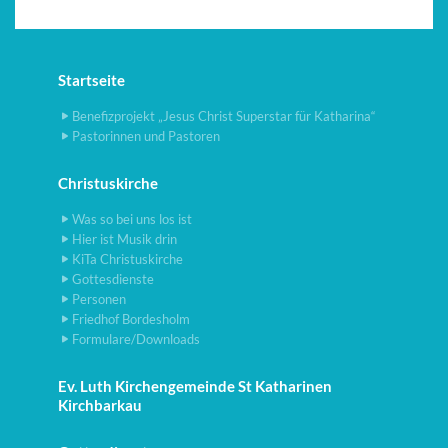
Startseite
Benefizprojekt „Jesus Christ Superstar für Katharina“
Pastorinnen und Pastoren
Christuskirche
Was so bei uns los ist
Hier ist Musik drin
KiTa Christuskirche
Gottesdienste
Personen
Friedhof Bordesholm
Formulare/Downloads
Ev. Luth Kirchengemeinde St Katharinen
Kirchbarkau